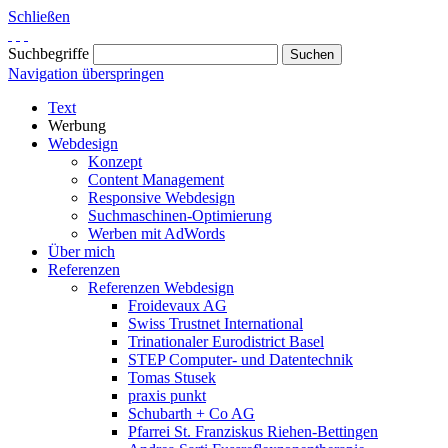
Schließen
Suchbegriffe
Navigation überspringen
Text
Werbung
Webdesign
Konzept
Content Management
Responsive Webdesign
Suchmaschinen-Optimierung
Werben mit AdWords
Über mich
Referenzen
Referenzen Webdesign
Froidevaux AG
Swiss Trustnet International
Trinationaler Eurodistrict Basel
STEP Computer- und Datentechnik
Tomas Stusek
praxis punkt
Schubarth + Co AG
Pfarrei St. Franziskus Riehen-Bettingen