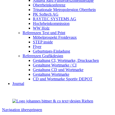
Andrea Sarti Fussreflexzonentherapie
Oberrheinkonferenz
Trinationale Metropolregion Oberrhein
PK Softech AG
RAYTEC SYSTEMS AG
Hochrheinkommission
WW Holz
Referenzen Text und Print
Möbelprospekt Froidevaux
STEP inside
Flyer
Geburtstags-Einladung
Referenzen Grafikdesign
Gestaltung CI, Wortmarke, Drucksachen
Gestaltung Wortmarke / CI
Gestaltung CD und Wortmarke
Gestaltung Wortmarke
CD und Wortmarke Sportiv DEPOT
Journal
Navigation überspringen