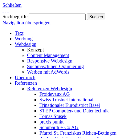
Schließen
Suchbegriffe
Navigation überspringen
Text
Werbung
Webdesign
Konzept
Content Management
Responsive Webdesign
Suchmaschinen-Optimierung
Werben mit AdWords
Über mich
Referenzen
Referenzen Webdesign
Froidevaux AG
Swiss Trustnet International
Trinationaler Eurodistrict Basel
STEP Computer- und Datentechnik
Tomas Stusek
praxis punkt
Schubarth + Co AG
Pfarrei St. Franziskus Riehen-Bettingen