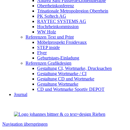
Andrea Sarti Fussreflexzonentherapie
Oberrheinkonferenz
Trinationale Metropolregion Oberrhein
PK Softech AG
RAYTEC SYSTEMS AG
Hochrheinkommission
WW Holz
Referenzen Text und Print
Möbelprospekt Froidevaux
STEP inside
Flyer
Geburtstags-Einladung
Referenzen Grafikdesign
Gestaltung CI, Wortmarke, Drucksachen
Gestaltung Wortmarke / CI
Gestaltung CD und Wortmarke
Gestaltung Wortmarke
CD und Wortmarke Sportiv DEPOT
Journal
Navigation überspringen