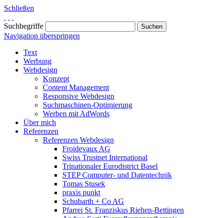
Schließen
Suchbegriffe
Navigation überspringen
Text
Werbung
Webdesign
Konzept
Content Management
Responsive Webdesign
Suchmaschinen-Optimierung
Werben mit AdWords
Über mich
Referenzen
Referenzen Webdesign
Froidevaux AG
Swiss Trustnet International
Trinationaler Eurodistrict Basel
STEP Computer- und Datentechnik
Tomas Stusek
praxis punkt
Schubarth + Co AG
Pfarrei St. Franziskus Riehen-Bettingen