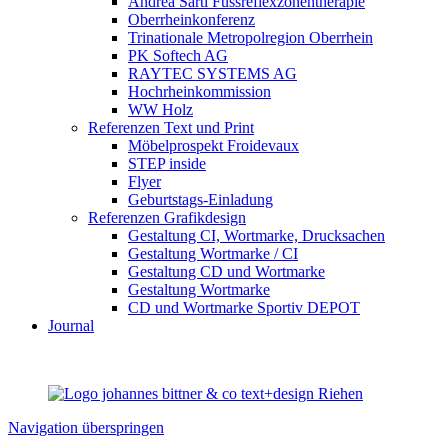
Andrea Sarti Fussreflexzonentherapie
Oberrheinkonferenz
Trinationale Metropolregion Oberrhein
PK Softech AG
RAYTEC SYSTEMS AG
Hochrheinkommission
WW Holz
Referenzen Text und Print
Möbelprospekt Froidevaux
STEP inside
Flyer
Geburtstags-Einladung
Referenzen Grafikdesign
Gestaltung CI, Wortmarke, Drucksachen
Gestaltung Wortmarke / CI
Gestaltung CD und Wortmarke
Gestaltung Wortmarke
CD und Wortmarke Sportiv DEPOT
Journal
Navigation überspringen