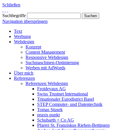
Schließen
Suchbegriffe
Navigation überspringen
Text
Werbung
Webdesign
Konzept
Content Management
Responsive Webdesign
Suchmaschinen-Optimierung
Werben mit AdWords
Über mich
Referenzen
Referenzen Webdesign
Froidevaux AG
Swiss Trustnet International
Trinationaler Eurodistrict Basel
STEP Computer- und Datentechnik
Tomas Stusek
praxis punkt
Schubarth + Co AG
Pfarrei St. Franziskus Riehen-Bettingen