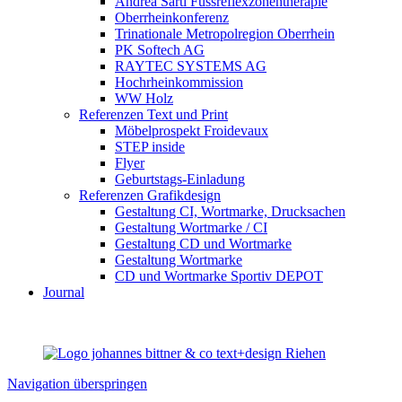
Andrea Sarti Fussreflexzonentherapie
Oberrheinkonferenz
Trinationale Metropolregion Oberrhein
PK Softech AG
RAYTEC SYSTEMS AG
Hochrheinkommission
WW Holz
Referenzen Text und Print
Möbelprospekt Froidevaux
STEP inside
Flyer
Geburtstags-Einladung
Referenzen Grafikdesign
Gestaltung CI, Wortmarke, Drucksachen
Gestaltung Wortmarke / CI
Gestaltung CD und Wortmarke
Gestaltung Wortmarke
CD und Wortmarke Sportiv DEPOT
Journal
Navigation überspringen