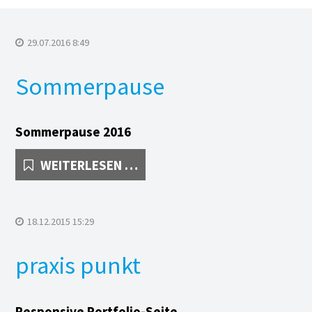
 mit AdWords
29.07.2016 8:49
h
Sommerpause
zen
nzen Webdesign
Sommerpause 2016
evaux AG
SOMMERPAUSE
WEITERLESEN …
Trustnet International
ionaler Eurodistrict Basel
18.12.2015 15:29
Computer- und Datentechnik
praxis punkt
 Stusek
Responsive Portfolio-Seite