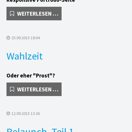
s punkt
PRAXIS
WEITERLESEN …
arth + Co AG
PUNKT
i St. Franziskus Riehen-
25.09.2015 18:04
ngen
Wahlzeit
a Sarti Fussreflexzonentherapie
heinkonferenz
Oder eher "Prost"?
tionale Metropolregion
WAHLZEIT
WEITERLESEN …
hein
ftech AG
12.09.2015 13:26
C SYSTEMS AG
Relaunch, Teil 1