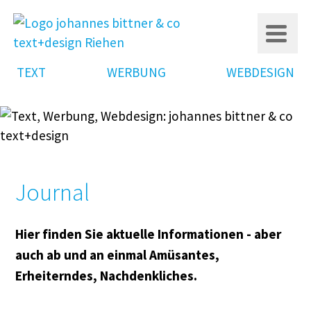
Schließen
NAVIGATION
TEXT
WERBUNG
WEBDESIGN
ÜBERSPRINGEN
gen
gn
Journal
pt
nt Management
Hier finden Sie aktuelle Informationen - aber
auch ab und an einmal Amüsantes,
sive Webdesign
Erheiterndes, Nachdenkliches.
schinen-Optimierung