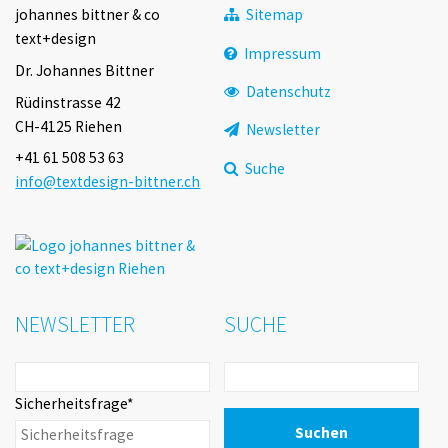
Navigation
johannes bittner & co
Sitemap
überspringen
text+design
Impressum
Dr. Johannes Bittner
Datenschutz
Rüdinstrasse 42
CH-4125 Riehen
Newsletter
+41 61 508 53 63
Suche
info@textdesign-bittner.ch
NEWSLETTER
SUCHE
Pflichtfeld
Sicherheitsfrage
*